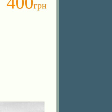
400
грн